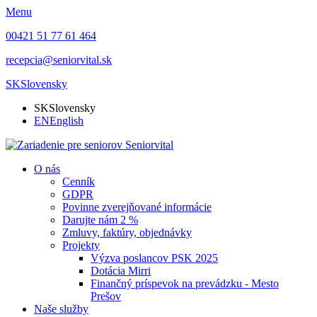
Menu
00421 51 77 61 464
recepcia@seniorvital.sk
SK
Slovensky
SK
Slovensky
EN
English
O nás
Cenník
GDPR
Povinne zverejňované informácie
Darujte nám 2 %
Zmluvy, faktúry, objednávky
Projekty
Výzva poslancov PSK 2025
Dotácia Mirri
Finančný príspevok na prevádzku - Mesto
Prešov
Naše služby