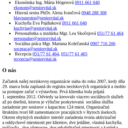
Ekonómka
Ing. Mária Högerová
0911 661 040
ekonom@seniorvital.sk
Hlavná sestra
PhDr. Alena Ivančová
0948 288 308
hlavnasestra@seniorvital.sk
Kuchyňa
Eva Pajdiaková
0911 661 040
kuchyna@seniorvital.sk
Personalistka a mzdárka
Mgr. Lea Skočejová
051/77 61 464
personalne@seniorvital.sk
Sociálna práca
Mgr. Mariana Kolečanská
0907 716 206
socpraca@seniorvital.sk
Recepcia
051/77 61 464
,
051/77 61 465
recepcia@seniorvital.sk
O nás
Začiatok našej neziskovej organizácie siaha do roku 2007, kedy dňa
29. marca bola zapísaná do registra neziskových organizácii a mohlo
sa postupne začať s výstavbou. Prvá klientka bola prijatá
1. septembra 2012. Odvtedy sa kreovalo viacero sociálnych služieb
až po dnešnú, ktorou je výlučne poskytovaná sociálna služba
zariadenie pre seniorov s kapacitou 124 miest. Organizačnú
štruktúru tvorí 68 zamestnancov pracujúcich v štyroch úsekoch.
Okrem obytných modulov interiér zariadenia tvoria aktivizačné
a oddychové miestnosti pre klientov, dve jedálne, vlastná kuchyňa,
práčovňa, dve ošetrovne, dve rehabilitačné miestnosti a kaplnka.