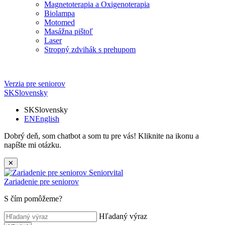
Magnetoterapia a Oxigenoterapia
Biolampa
Motomed
Masážna pištoľ
Laser
Stropný zdvihák s prehupom
Verzia pre seniorov
SK
Slovensky
SK
Slovensky
EN
English
Dobrý deň, som chatbot a som tu pre vás! Kliknite na ikonu a
napíšte mi otázku.
✕
Zariadenie pre seniorov
S čím pomôžeme?
Hľadaný výraz