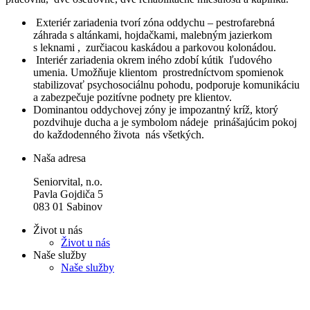
Exteriér zariadenia tvorí zóna oddychu – pestrofarebná
záhrada s altánkami, hojdačkami, malebným jazierkom
s leknami , zurčiacou kaskádou a parkovou kolonádou.
Interiér zariadenia okrem iného zdobí kútik ľudového
umenia. Umožňuje klientom prostredníctvom spomienok
stabilizovať psychosociálnu pohodu, podporuje komunikáciu
a zabezpečuje pozitívne podnety pre klientov.
Dominantou oddychovej zóny je impozantný kríž, ktorý
pozdvihuje ducha a je symbolom nádeje prinášajúcim pokoj
do každodenného života nás všetkých.
Naša adresa
Seniorvital, n.o.
Pavla Gojdiča 5
083 01 Sabinov
Život u nás
Život u nás
Naše služby
Naše služby