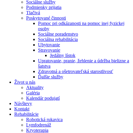
Sociálne služby
Podmienky prijatia
Tlačivá
Poskytované činnosti
Pomoc pri odkázanosti na pomoc inej fyzickej
osoby
Sociálne poradenstvo
Sociálna rehabilitácia
Ubytovanie
Stravovanie
Jedálny lístok
Upratovanie, pranie, žehlenie a údržba bielizne a
šatstva
Zdravotná a ošetrovateľská starostlivosť
Ďalšie služby
Život u nás
Aktuality
Galéria
Kalendár podujatí
Návštevy
Kontakt
Rehabilitácie
Robotická rukavica
Lymfodrenáž
Kryoterapia