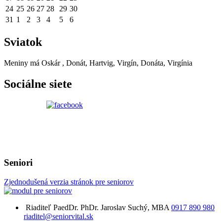
24
25
26
27
28
29
30
31
1
2
3
4
5
6
Sviatok
Meniny má
Oskár
, Donát, Hartvig, Virgín, Donáta, Virgínia
Sociálne siete
Seniori
Zjednodušená verzia stránok pre seniorov
Riaditeľ
PaedDr. PhDr. Jaroslav Suchý, MBA
0917 890 980
riaditel@seniorvital.sk