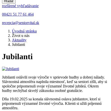
Hľadať
rozšírené vyhľadávanie
00421 51 77 61 464
recepcia@seniorvital.sk
Úvodná stránka
Život u nás
Aktuality
Jubilanti
Jubilanti
Jubilanti oslávili svoje výročie v sprievode hudby a dobrej nálady.
Slávnostná atmosféra naplnila miestnosť, keď sa seniori zišli, aby si
spoločne pripomenuli svoje významné životné jubileá. Okrem
hudby nechýbal skvelý zákusoka osobné gratulácie.
Dňa 19.02.2025 sa konala slávnostná oslava jubilantov, ktorí si
pripomenuli významné životné výročia. Klienti si užili príjemnú
atmosféru.