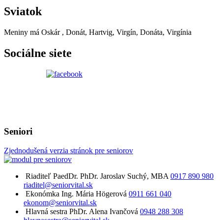
Sviatok
Meniny má
Oskár
, Donát, Hartvig, Virgín, Donáta, Virgínia
Sociálne siete
Seniori
Zjednodušená verzia stránok pre seniorov
Riaditeľ
PaedDr. PhDr. Jaroslav Suchý, MBA
0917 890 980
riaditel@seniorvital.sk
Ekonómka
Ing. Mária Högerová
0911 661 040
ekonom@seniorvital.sk
Hlavná sestra
PhDr. Alena Ivančová
0948 288 308