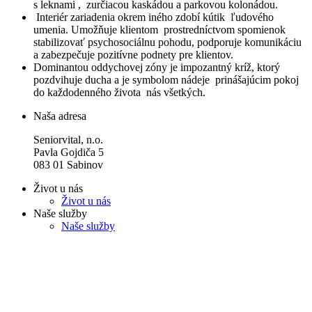
s leknami , zurčiacou kaskádou a parkovou kolonádou.
Interiér zariadenia okrem iného zdobí kútik ľudového
umenia. Umožňuje klientom prostredníctvom spomienok
stabilizovať psychosociálnu pohodu, podporuje komunikáciu
a zabezpečuje pozitívne podnety pre klientov.
Dominantou oddychovej zóny je impozantný kríž, ktorý
pozdvihuje ducha a je symbolom nádeje prinášajúcim pokoj
do každodenného života nás všetkých.
Naša adresa
Seniorvital, n.o.
Pavla Gojdiča 5
083 01 Sabinov
Život u nás
Život u nás
Naše služby
Naše služby