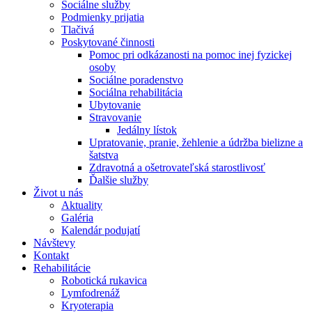
Sociálne služby
Podmienky prijatia
Tlačivá
Poskytované činnosti
Pomoc pri odkázanosti na pomoc inej fyzickej
osoby
Sociálne poradenstvo
Sociálna rehabilitácia
Ubytovanie
Stravovanie
Jedálny lístok
Upratovanie, pranie, žehlenie a údržba bielizne a
šatstva
Zdravotná a ošetrovateľská starostlivosť
Ďalšie služby
Život u nás
Aktuality
Galéria
Kalendár podujatí
Návštevy
Kontakt
Rehabilitácie
Robotická rukavica
Lymfodrenáž
Kryoterapia