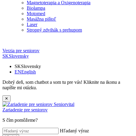
Magnetoterapia a Oxigenoterapia
Biolampa
Motomed
Masážna pištoľ
Laser
Stropný zdvihák s prehupom
Verzia pre seniorov
SK
Slovensky
SK
Slovensky
EN
English
Dobrý deň, som chatbot a som tu pre vás! Kliknite na ikonu a
napíšte mi otázku.
✕
Zariadenie pre seniorov
S čím pomôžeme?
Hľadaný výraz