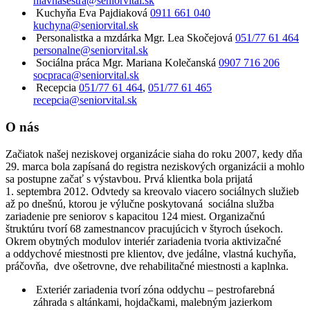
hlavnasestra@seniorvital.sk
Kuchyňa
Eva Pajdiaková
0911 661 040
kuchyna@seniorvital.sk
Personalistka a mzdárka
Mgr. Lea Skočejová
051/77 61 464
personalne@seniorvital.sk
Sociálna práca
Mgr. Mariana Kolečanská
0907 716 206
socpraca@seniorvital.sk
Recepcia
051/77 61 464
,
051/77 61 465
recepcia@seniorvital.sk
O nás
Začiatok našej neziskovej organizácie siaha do roku 2007, kedy dňa
29. marca bola zapísaná do registra neziskových organizácii a mohlo
sa postupne začať s výstavbou. Prvá klientka bola prijatá
1. septembra 2012. Odvtedy sa kreovalo viacero sociálnych služieb
až po dnešnú, ktorou je výlučne poskytovaná sociálna služba
zariadenie pre seniorov s kapacitou 124 miest. Organizačnú
štruktúru tvorí 68 zamestnancov pracujúcich v štyroch úsekoch.
Okrem obytných modulov interiér zariadenia tvoria aktivizačné
a oddychové miestnosti pre klientov, dve jedálne, vlastná kuchyňa,
práčovňa, dve ošetrovne, dve rehabilitačné miestnosti a kaplnka.
Exteriér zariadenia tvorí zóna oddychu – pestrofarebná
záhrada s altánkami, hojdačkami, malebným jazierkom