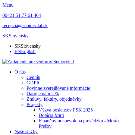
Menu
00421 51 77 61 464
recepcia@seniorvital.sk
SK
Slovensky
SK
Slovensky
EN
English
O nás
Cenník
GDPR
Povinne zverejňované informácie
Darujte nám 2 %
Zmluvy, faktúry, objednávky
Projekty
Výzva poslancov PSK 2025
Dotácia Mirri
Finančný príspevok na prevádzku - Mesto
Prešov
Naše služby