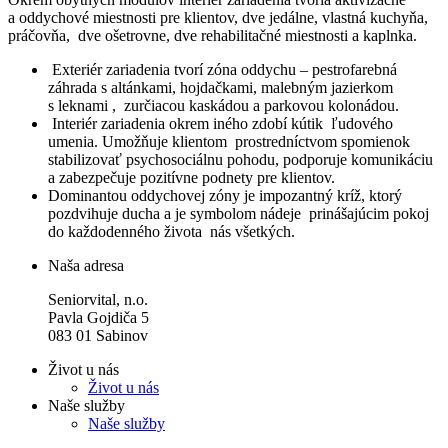
a oddychové miestnosti pre klientov, dve jedálne, vlastná kuchyňa,
práčovňa, dve ošetrovne, dve rehabilitačné miestnosti a kaplnka.
Exteriér zariadenia tvorí zóna oddychu – pestrofarebná
záhrada s altánkami, hojdačkami, malebným jazierkom
s leknami , zurčiacou kaskádou a parkovou kolonádou.
Interiér zariadenia okrem iného zdobí kútik ľudového
umenia. Umožňuje klientom prostredníctvom spomienok
stabilizovať psychosociálnu pohodu, podporuje komunikáciu
a zabezpečuje pozitívne podnety pre klientov.
Dominantou oddychovej zóny je impozantný kríž, ktorý
pozdvihuje ducha a je symbolom nádeje prinášajúcim pokoj
do každodenného života nás všetkých.
Naša adresa
Seniorvital, n.o.
Pavla Gojdiča 5
083 01 Sabinov
Život u nás
Život u nás
Naše služby
Naše služby