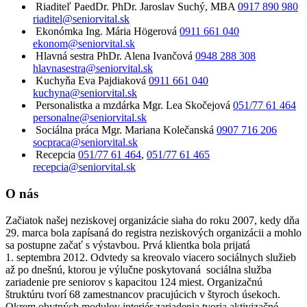
Riaditeľ
PaedDr. PhDr. Jaroslav Suchý, MBA
0917 890 980
riaditel@seniorvital.sk
Ekonómka
Ing. Mária Högerová
0911 661 040
ekonom@seniorvital.sk
Hlavná sestra
PhDr. Alena Ivančová
0948 288 308
hlavnasestra@seniorvital.sk
Kuchyňa
Eva Pajdiaková
0911 661 040
kuchyna@seniorvital.sk
Personalistka a mzdárka
Mgr. Lea Skočejová
051/77 61 464
personalne@seniorvital.sk
Sociálna práca
Mgr. Mariana Kolečanská
0907 716 206
socpraca@seniorvital.sk
Recepcia
051/77 61 464
,
051/77 61 465
recepcia@seniorvital.sk
O nás
Začiatok našej neziskovej organizácie siaha do roku 2007, kedy dňa
29. marca bola zapísaná do registra neziskových organizácii a mohlo
sa postupne začať s výstavbou. Prvá klientka bola prijatá
1. septembra 2012. Odvtedy sa kreovalo viacero sociálnych služieb
až po dnešnú, ktorou je výlučne poskytovaná sociálna služba
zariadenie pre seniorov s kapacitou 124 miest. Organizačnú
štruktúru tvorí 68 zamestnancov pracujúcich v štyroch úsekoch.
Okrem obytných modulov interiér zariadenia tvoria aktivizačné