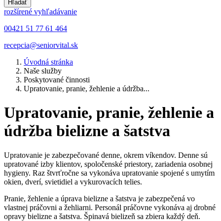
Hľadať
rozšírené vyhľadávanie
00421 51 77 61 464
recepcia@seniorvital.sk
Úvodná stránka
Naše služby
Poskytované činnosti
Upratovanie, pranie, žehlenie a údržba...
Upratovanie, pranie, žehlenie a
údržba bielizne a šatstva
Upratovanie je zabezpečované denne, okrem víkendov. Denne sú
upratované izby klientov, spoločenské priestory, zariadenia osobnej
hygieny. Raz štvrťročne sa vykonáva upratovanie spojené s umytím
okien, dverí, svietidiel a vykurovacích telies.
Pranie, žehlenie a úprava bielizne a šatstva je zabezpečená vo
vlastnej práčovni a žehliarni. Personál práčovne vykonáva aj drobné
opravy bielizne a šatstva. Špinavá bielizeň sa zbiera každý deň.