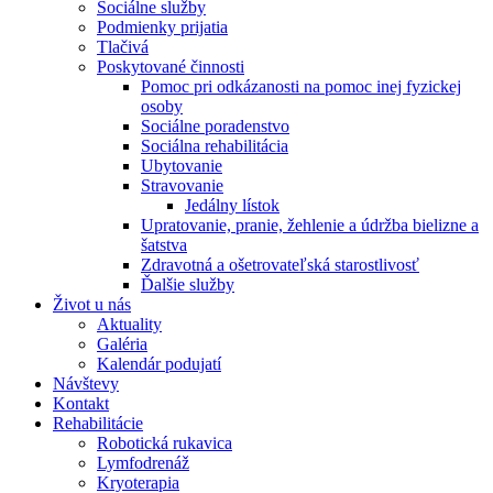
Sociálne služby
Podmienky prijatia
Tlačivá
Poskytované činnosti
Pomoc pri odkázanosti na pomoc inej fyzickej
osoby
Sociálne poradenstvo
Sociálna rehabilitácia
Ubytovanie
Stravovanie
Jedálny lístok
Upratovanie, pranie, žehlenie a údržba bielizne a
šatstva
Zdravotná a ošetrovateľská starostlivosť
Ďalšie služby
Život u nás
Aktuality
Galéria
Kalendár podujatí
Návštevy
Kontakt
Rehabilitácie
Robotická rukavica
Lymfodrenáž
Kryoterapia