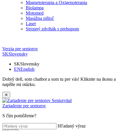
Magnetoterapia a Oxigenoterapia
Biolampa
Motomed
Masážna pištoľ
Laser
Stropný zdvihák s prehupom
Verzia pre seniorov
SK
Slovensky
SK
Slovensky
EN
English
Dobrý deň, som chatbot a som tu pre vás! Kliknite na ikonu a
napíšte mi otázku.
✕
Zariadenie pre seniorov
S čím pomôžeme?
Hľadaný výraz