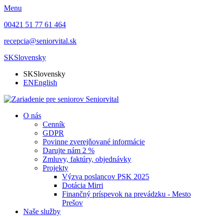
Menu
00421 51 77 61 464
recepcia@seniorvital.sk
SK
Slovensky
SK
Slovensky
EN
English
O nás
Cenník
GDPR
Povinne zverejňované informácie
Darujte nám 2 %
Zmluvy, faktúry, objednávky
Projekty
Výzva poslancov PSK 2025
Dotácia Mirri
Finančný príspevok na prevádzku - Mesto
Prešov
Naše služby