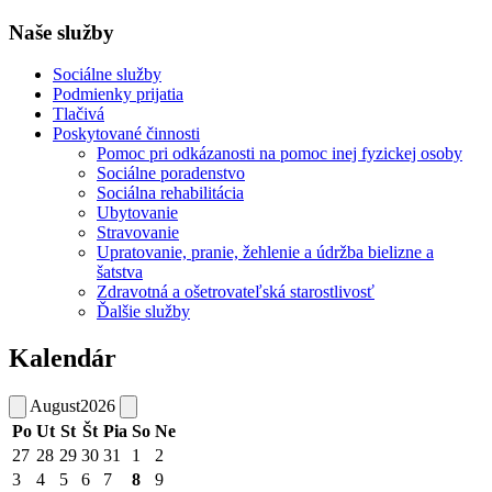
Naše služby
Sociálne služby
Podmienky prijatia
Tlačivá
Poskytované činnosti
Pomoc pri odkázanosti na pomoc inej fyzickej osoby
Sociálne poradenstvo
Sociálna rehabilitácia
Ubytovanie
Stravovanie
Upratovanie, pranie, žehlenie a údržba bielizne a
šatstva
Zdravotná a ošetrovateľská starostlivosť
Ďalšie služby
Kalendár
August
2026
Po
Ut
St
Št
Pia
So
Ne
27
28
29
30
31
1
2
3
4
5
6
7
8
9